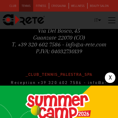
CLUB
TENNIS
FITNESS
CRIOSAUNA
WELLNESS
BEAUTY SALON
IT
A-RETE S.S.D.
Via Del Bosco, 45
Guanzate 22070 (CO)
T.
+39 320 602 7586
-
info@a-rete.com
P.IVA: 04032730139
_CLUB_TENNIS_PALESTRA_SPA
Reception
+39 320 602 7586
-
info@a-
rete.com
Lunedì – Sabato | 07.00 – 23.00
Domenica e festivi | 08.00 – 22.00
Il nostro Bar chiude tutti i giorni alle ore
22