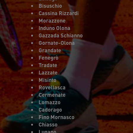
Bisuschio
Cassina Rizzardi
Morazzone
Induno Olona
Gazzada Schianno
Gornate-Olona
Grandate
Fenegrò
Tradate
Lazzate
Misinto
Rovellasca
Cermenate
Lomazzo
Cadorago
Fino Mornasco
Chiasso
Lugano