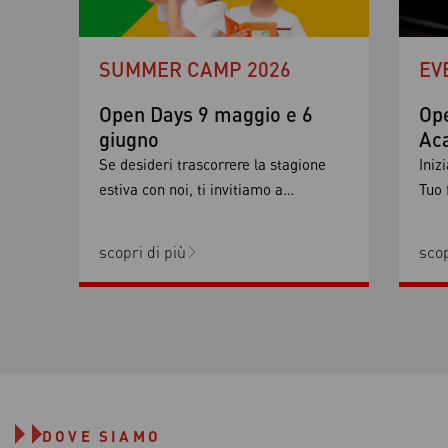
SUMMER CAMP 2026
EV
Open Days 9 maggio e 6
Op
giugno
Ac
Se desideri trascorrere la stagione
Iniz
estiva con noi, ti invitiamo a
Tuo 
partecipare all’A-Rete Summer
Vuoi
Camp: un ambiente tranquillo ed
paus
scopri di più
scop
accogliente dove poter praticare le
prov
numerose attività proposte, sempre
Vien
accompagnati da personale
14 a
qualificato che saprà rendere ogni
sett
giornata coinvolgente e
e ad
indimenticabile. Nel nostro parco
privato immerso nel verde, i bambini
DOVE SIAMO
potranno vivere un’esperienza