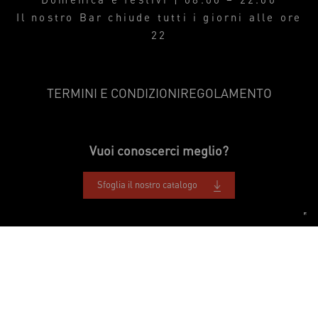
Il nostro Bar chiude tutti i giorni alle ore
22
TERMINI E CONDIZIONI
REGOLAMENTO
Vuoi conoscerci meglio?
Sfoglia il nostro catalogo
SCARICA ORA
LA NOSTRA APP DEDICATA