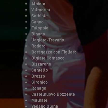
Albiolo
Valmorea
Solbiate
Cagno
Faloppio
Binago
Uggiate-Trevano
Rodero
Beregazzo con Figliaro
Olgiate Comasco
Bizzarone
Cantello
Drezzo
Gironico
Ronago
Castelnuovo Bozzente
Malnate
Vedano Olona