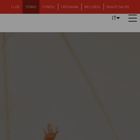
CLUB
TENNIS
FITNESS
CRIOSAUNA
WELLNESS
BEAUTY SALON
IT