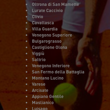
Oltrona di San Mamette
Lurate Caccivio
Clivio
Cavallasca
Villa Guardia
Venegono Superiore
Bulgarograsso
Castiglione Olona
Viggiù
Saltrio
Venegono Inferiore
San Fermo della Battaglia
Montano Lucino
Varese
Arcisate
Appiano Gentile
Maslianico
Luisago