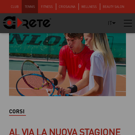
CLUB
TENNIS
FITNESS
CRIOSAUNA
WELLNESS
BEAUTY SALON
IT
CORSI
AL VIA LA NUOVA STAGIONE