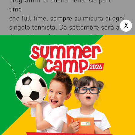
time
che full-time, sempre su misura di ogni
singolo tennista. Da settembre sarà a
disposizione dei nostri agonisti
la nuova palestra A-RETE dotata di
attrezzi Technogym, macchinari
isoinerziali Desmotec e dispositivo di
prova
e addestramento di resistenza Sprinter
1080.
Le iscrizioni e le prove per gli atleti
agonisti rimarranno aperte durante
tutto l’anno. Vi invitiamo a trascorrere